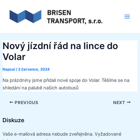
Přeskočit
Post
Main
na
navigation
Men
obsah
Nový jízdní řád na lince do
Volar
Napsal
/
2 července, 2024
Na prázdniny jsme přidali nové spoje do Volar. Těšíme se na
shledání na palubě našich autobusů
PREVIOUS
NEXT
Diskuze
Vaše e-mailová adresa nebude zveřejněna.
Vyžadované